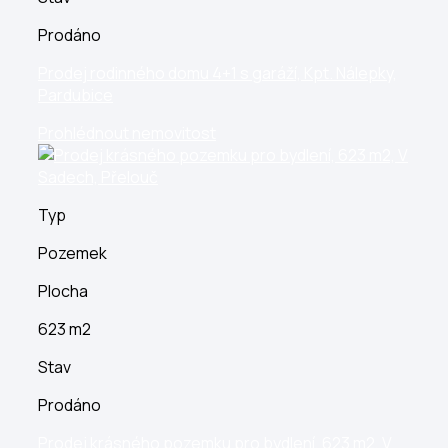
Prodáno
Prodej rodinného domu 4+1 s garáží, Kpt. Nálepky,
Pardubice
Prohlédnout nemovitost
Typ
Pozemek
Plocha
623 m2
Stav
Prodáno
Prodej krásného pozemku pro bydlení, 623 m2, V