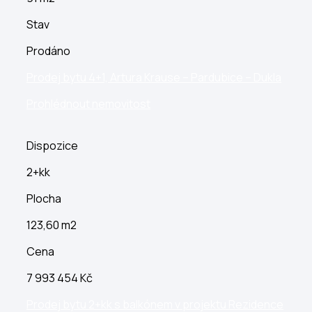
Stav
Prodáno
Prodej bytu 4+1, Artura Krause – Pardubice – Dukla
Prohlédnout nemovitost
Dispozice
2+kk
Plocha
123,60 m2
Cena
7 993 454 Kč
Prodej bytu 2+kk s balkónem v projektu Rezidence