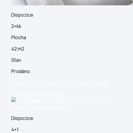
Dispozice
2+kk
Plocha
42 m2
Stav
Prodáno
Prodej bytu 2+kk s lodžií, Na Parkáně, Beroun
Prohlédnout nemovitost
Dispozice
4+1