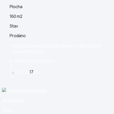
Plocha
160 m2
Stav
Prodáno
Prodej řadového rodinného domu v Hradci Králové
– Svobodné Dvory
Prohlédnout nemovitost
1
…
14
15
16
17
18
Nemovitosti
O nás