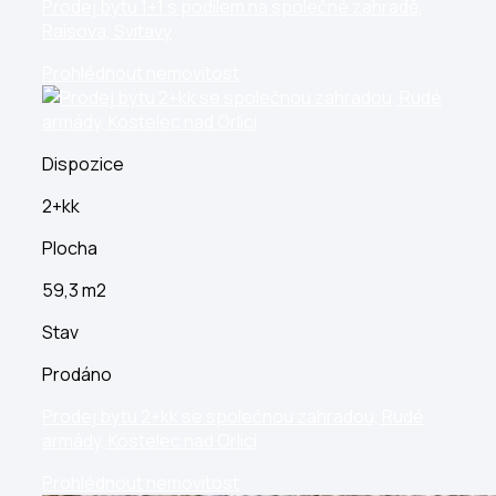
Prodej bytu 1+1 s podílem na společné zahradě,
Raisova, Svitavy
Prohlédnout nemovitost
Dispozice
2+kk
Plocha
59,3 m2
Stav
Prodáno
Prodej bytu 2+kk se společnou zahradou, Rudé
armády, Kostelec nad Orlicí
Prohlédnout nemovitost