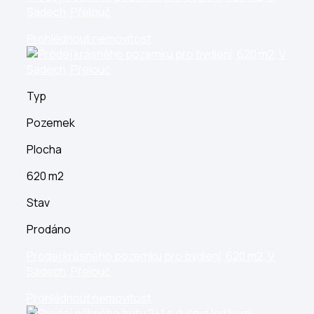
Sadech, Přelouč
Prohlédnout nemovitost
Typ
Pozemek
Plocha
620 m2
Stav
Prodáno
Prodej krásného pozemku pro bydlení, 620 m2, V
Sadech, Přelouč
Prohlédnout nemovitost