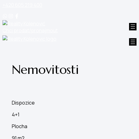
+420 605 219 400
Chci prodat/pronajmout
Nemovitosti
Dispozice
4+1
Plocha
91 m2