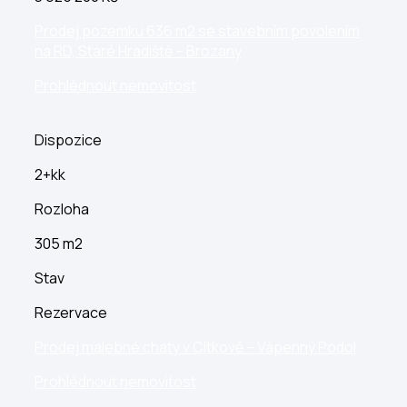
Prodej pozemku 636 m2 se stavebním povolením
na RD, Staré Hradiště – Brozany
Prohlédnout nemovitost
Dispozice
2+kk
Rozloha
305 m2
Stav
Rezervace
Prodej malebné chaty v Cítkově – Vápenný Podol
Prohlédnout nemovitost