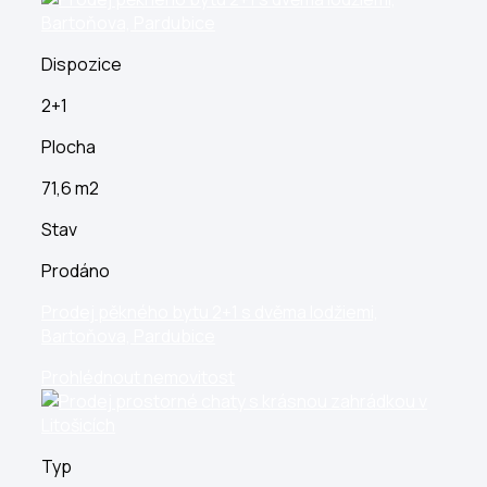
Dispozice
2+1
Plocha
71,6 m2
Stav
Prodáno
Prodej pěkného bytu 2+1 s dvěma lodžiemi,
Bartoňova, Pardubice
Prohlédnout nemovitost
Typ