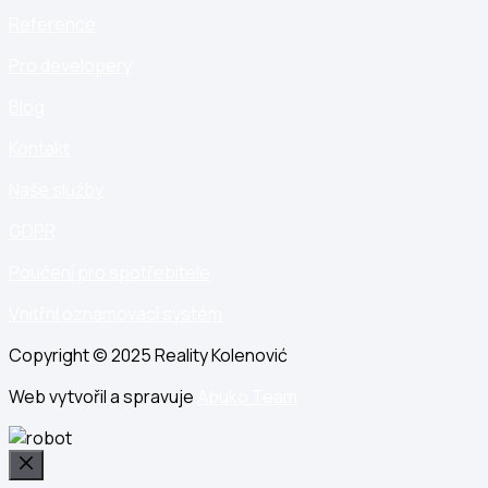
Reference
Pro developery
Blog
Kontakt
Naše služby
GDPR
Poučení pro spotřebitele
Vnitřní oznamovací systém
Copyright © 2025 Reality Kolenović
Web vytvořil a spravuje
Abuko Team