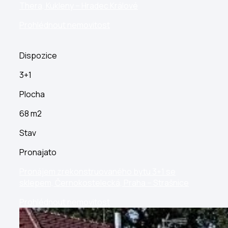
Thera, Kukleny – Hradec Králové
Prohlédnout nemovitost
Dispozice
3+1
Plocha
68 m2
Stav
Pronajato
Pronájem zrekonstruovaného bytu 3+1 se
sklepem, Černokostelecká, Praha – Strašnice
Prohlédnout nemovitost