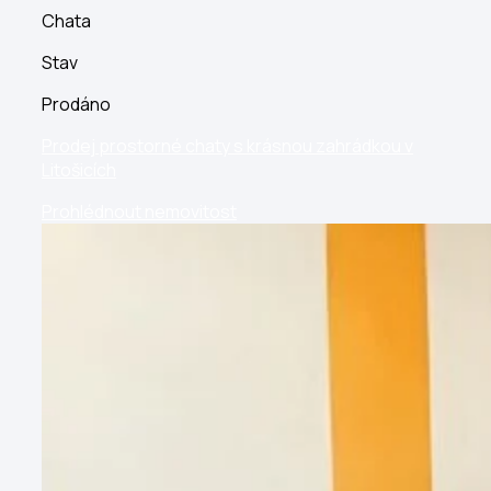
Chata
Stav
Prodáno
Prodej prostorné chaty s krásnou zahrádkou v
Litošicích
Prohlédnout nemovitost