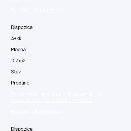
Prohlédnout nemovitost
Dispozice
4+kk
Plocha
107 m2
Stav
Prodáno
Prodej moderního bytu 4+kk se zahradou v
novostavbě RD, ul. V Sadech – Přelouč
Prohlédnout nemovitost
Dispozice