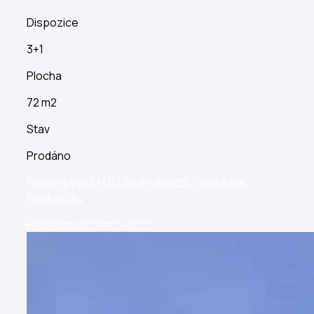
Dispozice
3+1
Plocha
72 m2
Stav
Prodáno
Prodej bytu 3+1 67,60 m² s lodžií, Pardubice –
Pardubičky
Prohlédnout nemovitost