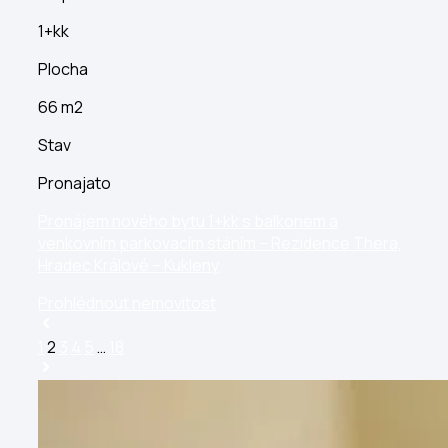
1+kk
Plocha
66 m2
Stav
Pronajato
Pronájem nového bytu 1+kk s balkonem a
venkovním parkovacím stáním – Rezidence Thera,
Hradec Králové – Kukleny
Prohlédnout nemovitost
1
2
3
4
5
…
18