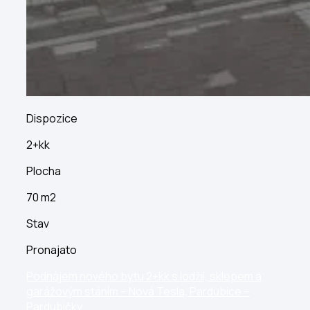
Dispozice
2+kk
Plocha
70 m2
Stav
Pronajato
Podnájem nového bytu 2+kk s lodžií, sklepem a
garážovým stáním – Nová Tesla, Pardubice –
Pardubičky