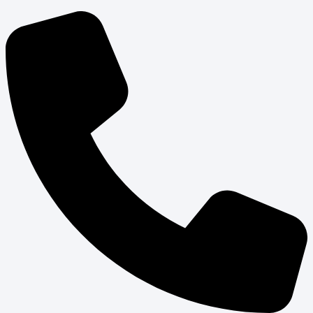
Přeskočit
na
obsah