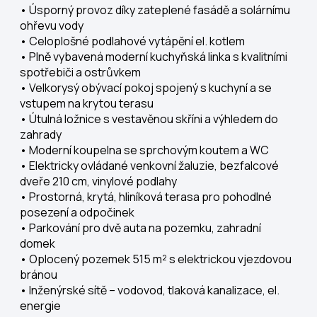
• Úsporný provoz díky zateplené fasádě a solárnímu
ohřevu vody
• Celoplošné podlahové vytápění el. kotlem
• Plně vybavená moderní kuchyňská linka s kvalitními
spotřebiči a ostrůvkem
• Velkorysý obývací pokoj spojený s kuchyní a se
vstupem na krytou terasu
• Útulná ložnice s vestavěnou skříni a výhledem do
zahrady
• Moderní koupelna se sprchovým koutem a WC
• Elektricky ovládané venkovní žaluzie, bezfalcové
dveře 210 cm, vinylové podlahy
• Prostorná, krytá, hliníková terasa pro pohodlné
posezení a odpočinek
• Parkování pro dvě auta na pozemku, zahradní
domek
• Oplocený pozemek 515 m² s elektrickou vjezdovou
bránou
• Inženýrské sítě – vodovod, tlaková kanalizace, el.
energie