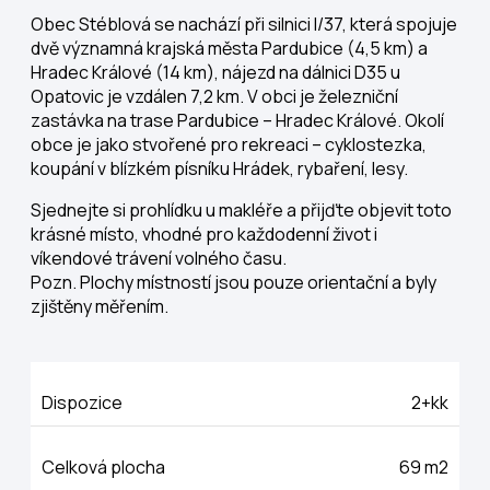
Obec Stéblová se nachází při silnici I/37, která spojuje
dvě významná krajská města Pardubice (4,5 km) a
Hradec Králové (14 km), nájezd na dálnici D35 u
Opatovic je vzdálen 7,2 km. V obci je železniční
zastávka na trase Pardubice – Hradec Králové. Okolí
obce je jako stvořené pro rekreaci – cyklostezka,
koupání v blízkém písníku Hrádek, rybaření, lesy.
Sjednejte si prohlídku u makléře a přijďte objevit toto
krásné místo, vhodné pro každodenní život i
víkendové trávení volného času.
Pozn. Plochy místností jsou pouze orientační a byly
zjištěny měřením.
Dispozice
2+kk
Celková plocha
69 m2