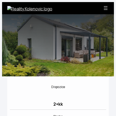
Přeskočit
na
obsah
Dispozice
2+kk