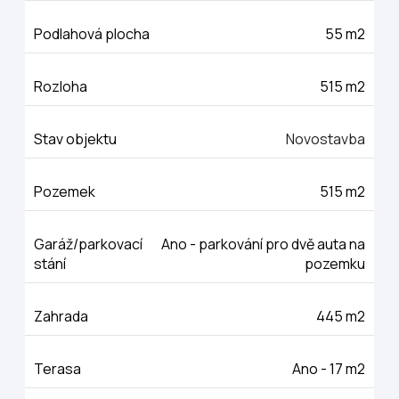
Podlahová plocha
55 m2
Rozloha
515 m2
Stav objektu
Novostavba
Pozemek
515 m2
Garáž/parkovací
Ano - parkování pro dvě auta na
stání
pozemku
Zahrada
445 m2
Terasa
Ano - 17 m2