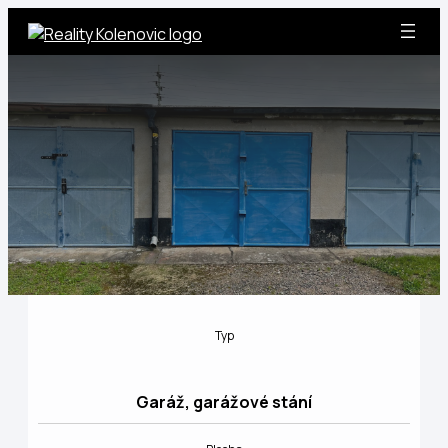
Přeskočit
na
obsah
Typ
Garáž, garážové stání