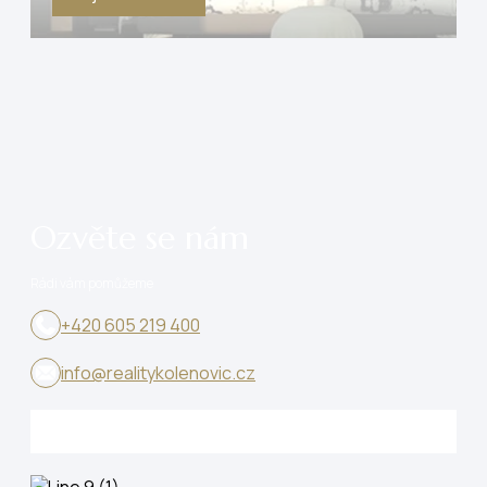
Ozvěte se nám
Rádi vám pomůžeme
+420 605 219 400
info@realitykolenovic.cz