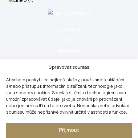
Nemovitosti
O nás
Reference
Pro developery
Spravovat souhlas
Blog
Abychom poskytli co nejlepší služby, používáme k ukládání
Kontakt
a/nebo přístupu k informacím o zařízení, technologie jako
Naše služby
jsou soubory cookies. Souhlas s těmito technologiemi nám
umožní zpracovávat údaje, jako je chování při procházení
GDPR
nebo jedinečná ID na tomto webu. Nesouhlas nebo odvolání
Poučení pro spotřebitele
souhlasu může nepříznivě ovlivnit určité vlastnosti a funkce.
Vnitřní oznamovací systém
Přijmout