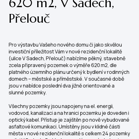
620 m2, V Sadech,
Přelouč
Pro výstavbu Vašeho nového domu či jako skvělou
investiční příležitost Vám v nové rezidenční lokalitě
(ulice V Sadech, Přelouč) nabízíme pěkný, stavebně
zcela připravený pozemek o výměře 620 m2, dle
platného územního plánu určený k bydlení v rodinných
domech – městské a příměstské. V současné době
jsou v nabídce poslední dva jižně orientované a
slunné pozemky.
Všechny pozemky jsou napojeny na el. energii,
vodovod, kanalizaci a na hranici pozemku je doveden i
optický kabel. Přístup je zajištěn po nově vybudované
asfaltové komunikaci. Umístěny jsou v klidné části
města v nové rezidenční lokalitě s celkem 24 pozemky