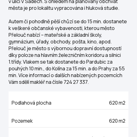
v ulici V Sadech. S ohledem na plánovaný obchvat
města je pro lokalitu vypracována i hluková studie.
Autem či pohodlně pěší chůzí se do 15 min. dostanete
k veškeré občanské vybavenosti, kterou město
Přelouč nabízí – mateřské a základní školy,
gymnázium, úřady, obchody, pošta, kino, apod.
Přelouč je město s výbornou dopravní dostupností
díky poloze na hlavním železničním koridoru a silnici
1.třídy. Vlakem se tak dostanete do Pardubic za
pouhých 10 min., do Kolína za 15 min. a do Prahy za 55
min. Více informací o dalších nabízených pozemcích
Vám sdělí makléř na čísle 724 27 337.
Podlahová plocha
620 m2
Pozemek
620 m2