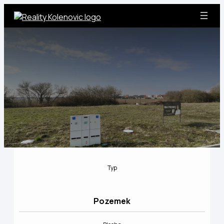
Přeskočit
na
obsah
Typ
Pozemek