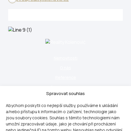
Nemovitosti
O nás
Reference
Pro developery
Spravovat souhlas
Blog
Abychom poskytli co nejlepší služby, používáme k ukládání
Kontakt
a/nebo přístupu k informacím o zařízení, technologie jako
Naše služby
jsou soubory cookies. Souhlas s těmito technologiemi nám
umožní zpracovávat údaje, jako je chování při procházení
GDPR
nebo jedinečná ID na tomto webu. Nesouhlas nebo odvolání