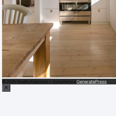
© 2026 Reality Kolenović
• Vytvořeno s
GeneratePress
Zavřít