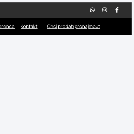
erence
Kontakt
Chci prodat/pronajmout