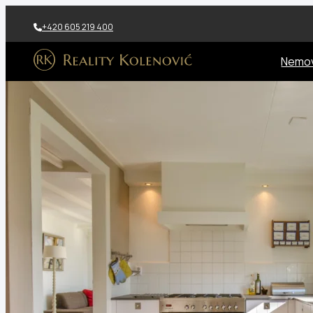
Přeskočit
na
+420 605 219 400
obsah
Nemov