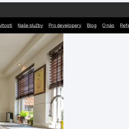
itosti
Naše služby
Pro developery
Blog
O nás
Ref